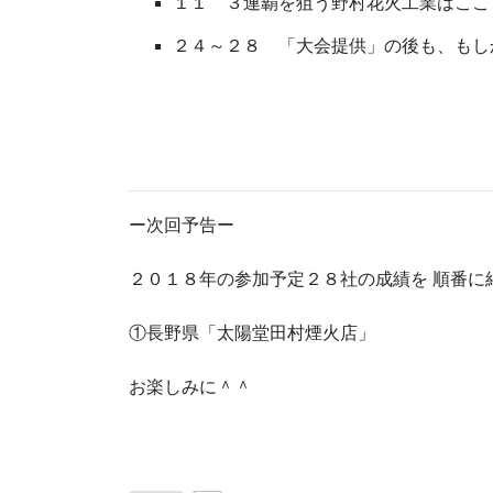
１１ ３連覇を狙う野村花火工業はここ
２４～２８ 「大会提供」の後も、もし
ー次回予告ー
２０１８年の参加予定２８社の成績を 順番に
①長野県「太陽堂田村煙火店」
お楽しみに＾＾