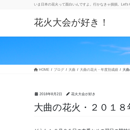
コ
ナ
いま日本の花火って面白いんですよ。行かなきゃ損損。Let's 
ン
ビ
テ
ゲ
花火大会が好き！
ン
ー
ツ
シ
へ
ョ
ス
ン
キ
に
ッ
移
プ
動
HOME
ブログ
大曲
大曲の花火・年度別成績
大曲
2018年8月2日
花火大会が好き
大曲の花火・２０１８