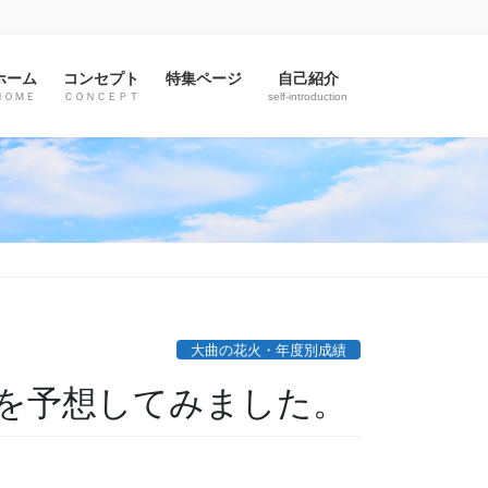
ホーム
コンセプト
特集ページ
自己紹介
ＨＯＭＥ
ＣＯＮＣＥＰＴ
self-introduction
大曲の花火・年度別成績
を予想してみました。