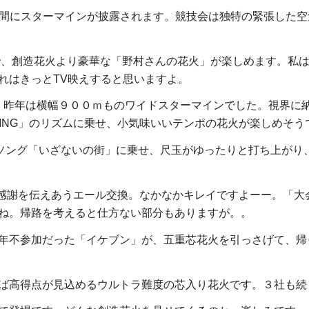
合間にスターマインが披露されます。競技会は独特の緊張した
で、創造花火より豪華な「野村さんの花火」が楽しめます。私
れはきっとTV映えすると思いますよ。
。昨年は横幅９００ｍものワイドスターマインでした。視界に
G SING」のリズムに乗せ、小気味いいテンポの花火が楽しめそう
ソング「いざないの街」に乗せ、尺玉がゆったりと打ち上がり
感謝を伝えあうエール交換。なかなかキレイですよーー。「大
ね。帰路を考えると仕方ない部分もありますが。。
年不参加だった「イケブン」が、五重芯花火を引っさげて、帰
ば高得点が見込めるウルトラ難度の芯入り花火です。３社も続