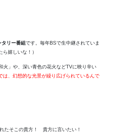
ンタリー番組
です。毎年BSで生中継されていま
たら嬉しいな！）
和火」や、深い青色の花火などTVに映り辛い
では、幻想的な光景が繰り広げられているんで
たれたそこの貴方！ 貴方に言いたい！