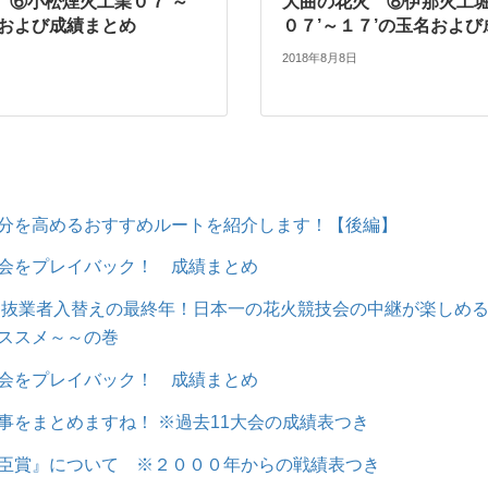
 ⑥小松煙火工業０７’～
大曲の花火 ⑧伊那火工
名および成績まとめ
０７’～１７’の玉名およ
2018年8月8日
分を高めるおすすめルートを紹介します！【後編】
会をプレイバック！ 成績まとめ
の選抜業者入替えの最終年！日本一の花火競技会の中継が楽しめ
ススメ～～の巻
会をプレイバック！ 成績まとめ
事をまとめますね！ ※過去11大会の成績表つき
臣賞』について ※２０００年からの戦績表つき