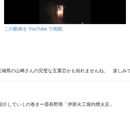
この動画を YouTube で視聴
.
茨城県の山﨑さんの完璧な五重芯かも知れませんね。 楽しみ
紹介していくの巻きー⑧長野県「伊那火工堀内煙火店」