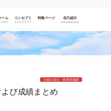
ホーム
コンセプト
特集ページ
自己紹介
ＨＯＭＥ
ＣＯＮＣＥＰＴ
self-introduction
大曲の花火・業者別成績
および成績まとめ