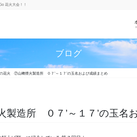
Go 花火大会！！
ブログ
の花火 ⑦山﨑煙火製造所 ０７’～１７’の玉名および成績まとめ
火製造所 ０７’～１７’の玉名