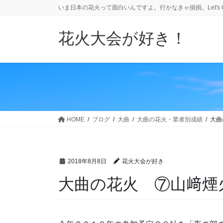
コ
ナ
いま日本の花火って面白いんですよ。行かなきゃ損損。Let's 
ン
ビ
テ
ゲ
花火大会が好き！
ン
ー
ツ
シ
へ
ョ
ス
ン
キ
に
ッ
移
プ
動
HOME
ブログ
大曲
大曲の花火・業者別成績
大曲
2018年8月8日
花火大会が好き
大曲の花火 ⑦山﨑煙