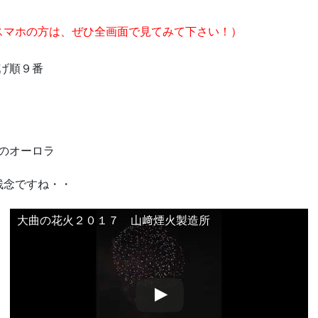
スマホの方は、ぜひ全画面で見てみて下さい！）
げ順９番
のオーロラ
残念ですね・・
大曲の花火２０１７ 山﨑煙火製造所