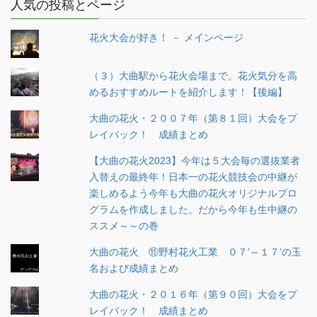
人気の投稿とページ
花火大会が好き！ － メインページ
（３）大曲駅から花火会場まで。花火気分を高
めるおすすめルートを紹介します！【後編】
大曲の花火・２００７年（第８１回）大会をプ
レイバック！ 成績まとめ
【大曲の花火2023】今年は５大会毎の選抜業者
入替えの最終年！日本一の花火競技会の中継が
楽しめるよう今年も大曲の花火オリジナルプロ
グラムを作成しました。だから今年も生中継の
ススメ～～の巻
大曲の花火 ⑪野村花火工業 ０７’～１７’の玉
名および成績まとめ
大曲の花火・２０１６年（第９０回）大会をプ
レイバック！ 成績まとめ